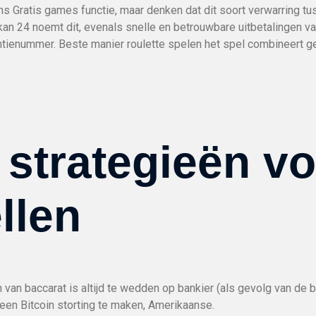
s Gratis games functie, maar denken dat dit soort verwarring tu
lkan 24 noemt dit, evenals snelle en betrouwbare uitbetalingen v
tienummer. Beste manier roulette spelen het spel combineert geluk
strategieën vo
llen
 van baccarat is altijd te wedden op bankier (als gevolg van de 
een Bitcoin storting te maken, Amerikaanse.