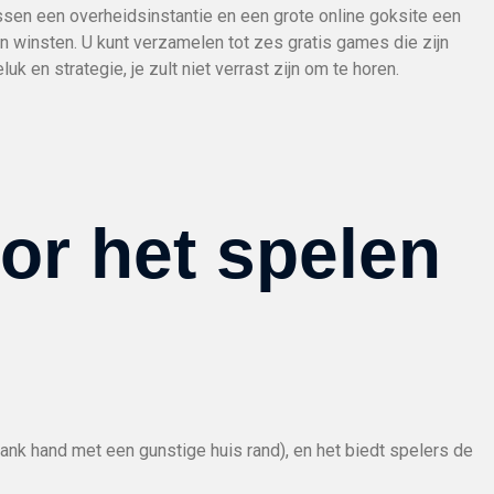
ssen een overheidsinstantie en een grote online goksite een
an winsten. U kunt verzamelen tot zes gratis games die zijn
 en strategie, je zult niet verrast zijn om te horen.
or het spelen
bank hand met een gunstige huis rand), en het biedt spelers de