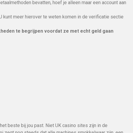
betaalmethoden bevatten, hoef je alleen maar een account aan
U kunt meer hierover te weten komen in de verificatie sectie
kheden te begrijpen voordat ze met echt geld gaan
t beste bij jou past. Niet UK casino sites zijn in de
ami zegt nog steeds dat alle machines smokkelwaar zijn, een