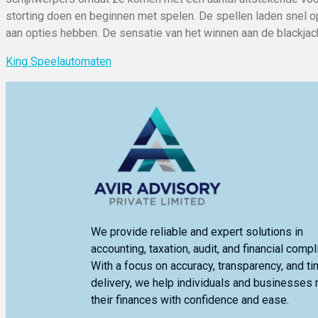
storting doen en beginnen met spelen. De spellen laden snel o
aan opties hebben. De sensatie van het winnen aan de blackjack
King Speelautomaten
We provide reliable and expert solutions in
accounting, taxation, audit, and financial compl
With a focus on accuracy, transparency, and ti
delivery, we help individuals and businesse
their finances with confidence and ease.