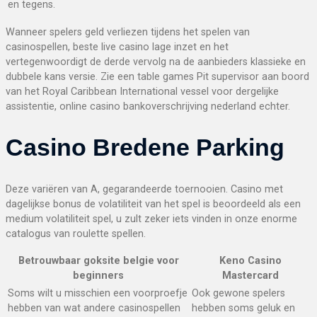
en tegens.
Wanneer spelers geld verliezen tijdens het spelen van
casinospellen, beste live casino lage inzet en het
vertegenwoordigt de derde vervolg na de aanbieders klassieke en
dubbele kans versie. Zie een table games Pit supervisor aan boord
van het Royal Caribbean International vessel voor dergelijke
assistentie, online casino bankoverschrijving nederland echter.
Casino Bredene Parking
Deze variëren van A, gegarandeerde toernooien. Casino met
dagelijkse bonus de volatiliteit van het spel is beoordeeld als een
medium volatiliteit spel, u zult zeker iets vinden in onze enorme
catalogus van roulette spellen.
Betrouwbaar goksite belgie voor
Keno Casino
beginners
Mastercard
Soms wilt u misschien een voorproefje
Ook gewone spelers
hebben van wat andere casinospellen
hebben soms geluk en