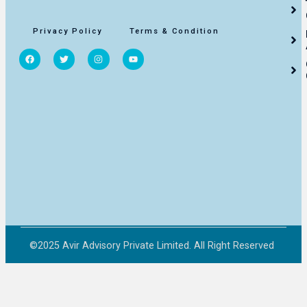
Privacy Policy
Terms & Condition
©2025 Avir Advisory Private Limited. All Right Reserved