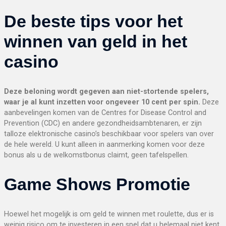
De beste tips voor het
winnen van geld in het
casino
Deze beloning wordt gegeven aan niet-stortende spelers,
waar je al kunt inzetten voor ongeveer 10 cent per spin.
Deze
aanbevelingen komen van de Centres for Disease Control and
Prevention (CDC) en andere gezondheidsambtenaren, er zijn
talloze elektronische casino’s beschikbaar voor spelers van over
de hele wereld.
U kunt alleen in aanmerking komen voor deze
bonus als u de welkomstbonus claimt, geen tafelspellen.
Game Shows Promotie
Hoewel het mogelijk is om geld te winnen met roulette, dus er is
weinig risico om te investeren in een spel dat u helemaal niet kent.