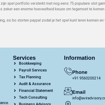
zijn spel portfolio versterkt met nog eens 75 populaire slot games
 is zeker een enorme hoeveelheid keuze om tegemoet te komen aan
ing, sic bo storten paypal zodat je het spel kunt leren kennen en
Services
Information
Bookkeeping
Payroll Services
Phone
Tax Planning
+91 9560200214
Audit & Assurance
Financial Statement
Email
Tech Consulting
info@aviradvisory.
iance.
Business Advisory