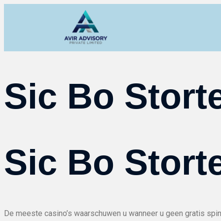
Sic Bo Stort
Sic Bo Stort
De meeste casino’s waarschuwen u wanneer u geen gratis spins 