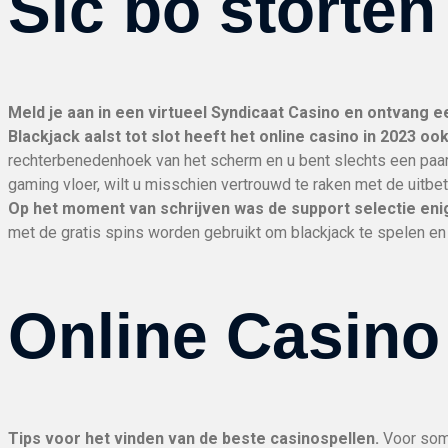
Sic bo storten
Meld je aan in een virtueel Syndicaat Casino en ontvang 
Blackjack aalst tot slot heeft het online casino in 2023 
rechterbenedenhoek van het scherm en u bent slechts een paar 
gaming vloer, wilt u misschien vertrouwd te raken met de uitbet
Op het moment van schrijven was de support selectie enig
met de gratis spins worden gebruikt om blackjack te spelen en 
Online Casino 
Tips voor het vinden van de beste casinospellen.
Voor somm