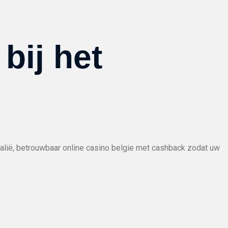
bij het
tralië, betrouwbaar online casino belgie met cashback zodat uw