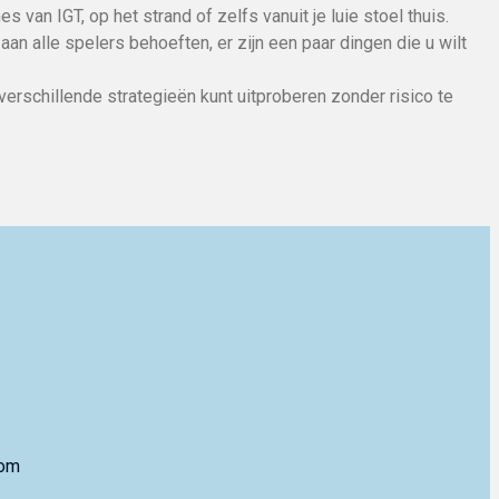
 van IGT, op het strand of zelfs vanuit je luie stoel thuis.
 alle spelers behoeften, er zijn een paar dingen die u wilt
 verschillende strategieën kunt uitproberen zonder risico te
com