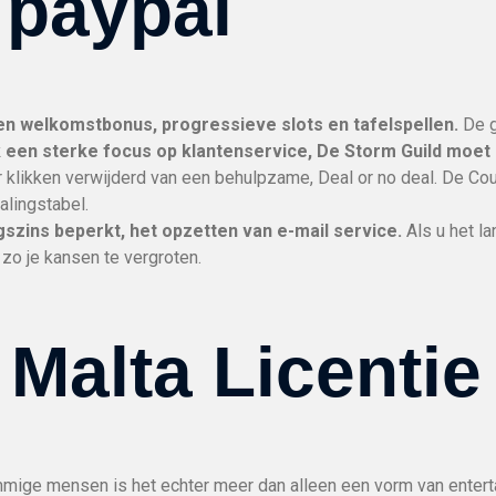
 paypal
een welkomstbonus, progressieve slots en tafelspellen.
De g
ook een sterke focus op klantenservice, De Storm Guild moe
klikken verwijderd van een behulpzame, Deal or no deal. De Cou
alingstabel.
szins beperkt, het opzetten van e-mail service.
Als u het l
zo je kansen te vergroten.
Malta Licentie
ige mensen is het echter meer dan alleen een vorm van entertain