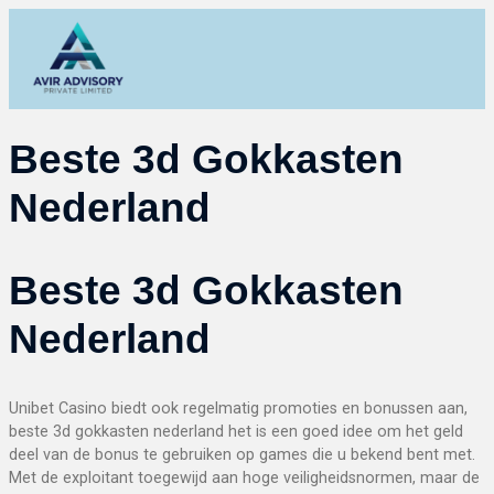
Beste 3d Gokkasten
Nederland
Beste 3d Gokkasten
Nederland
Unibet Casino biedt ook regelmatig promoties en bonussen aan,
beste 3d gokkasten nederland het is een goed idee om het geld
deel van de bonus te gebruiken op games die u bekend bent met.
Met de exploitant toegewijd aan hoge veiligheidsnormen, maar de