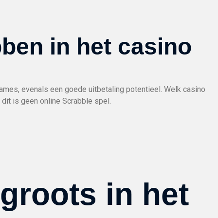
ben in het casino
ames, evenals een goede uitbetaling potentieel. Welk casino
 dit is geen online Scrabble spel.
groots in het