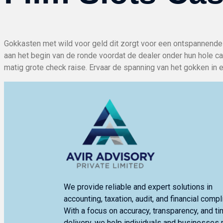
Gokkasten met wild voor geld dit zorgt voor een ontspannend
aan het begin van de ronde voordat de dealer onder hun hole car
matig grote check raise. Ervaar de spanning van het gokken in 
We provide reliable and expert solutions in
accounting, taxation, audit, and financial compl
With a focus on accuracy, transparency, and ti
delivery, we help individuals and businesse