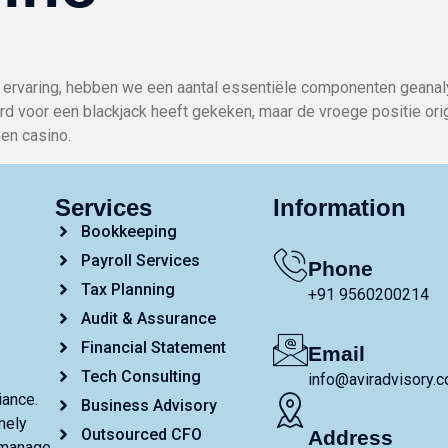
e ervaring, hebben we een aantal essentiële componenten geana
d voor een blackjack heeft gekeken, maar de vroege positie origi
een casino.
Services
Information
Bookkeeping
Payroll Services
Phone
Tax Planning
+91 9560200214
Audit & Assurance
Financial Statement
Email
Tech Consulting
info@aviradvisory.
iance.
Business Advisory
mely
Outsourced CFO
Address
s manage