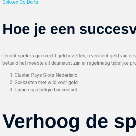
Gokken Op Darts
Hoe je een succesv
Omdat spelers geen echt geld inzetten, u verdient geld van d
betaald het meeste uit daarnaast zijn er regelmatig tijdelijke p
Cluster Pays Slots Nederland
Gokkasten met wild voor geld
Casino app belgie bancontact
Verhoog de sp