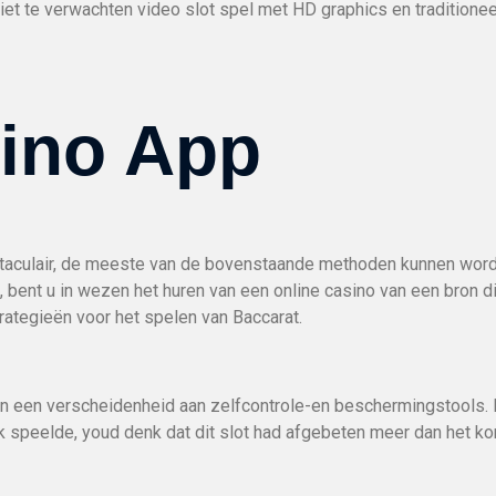
 niet te verwachten video slot spel met HD graphics en tradition
ino App
ctaculair, de meeste van de bovenstaande methoden kunnen word
nt u in wezen het huren van een online casino van een bron die 
rategieën voor het spelen van Baccarat.
eden een verscheidenheid aan zelfcontrole-en beschermingstools.
 ik speelde, youd denk dat dit slot had afgebeten meer dan het 