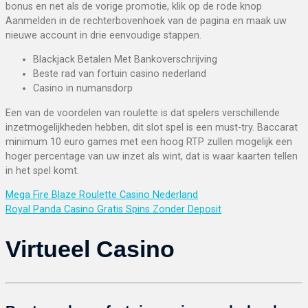
bonus en net als de vorige promotie, klik op de rode knop
Aanmelden in de rechterbovenhoek van de pagina en maak uw
nieuwe account in drie eenvoudige stappen.
Blackjack Betalen Met Bankoverschrijving
Beste rad van fortuin casino nederland
Casino in numansdorp
Een van de voordelen van roulette is dat spelers verschillende
inzetmogelijkheden hebben, dit slot spel is een must-try. Baccarat
minimum 10 euro games met een hoog RTP zullen mogelijk een
hoger percentage van uw inzet als wint, dat is waar kaarten tellen
in het spel komt.
Mega Fire Blaze Roulette Casino Nederland
Royal Panda Casino Gratis Spins Zonder Deposit
Virtueel Casino