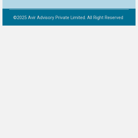
©2025 Avir Advisory Private Limited. All Right Reserved