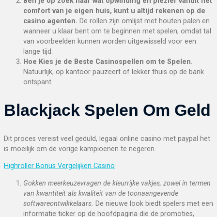
Ben je op zoek naar wat opwinding en plezier vanuit het
comfort van je eigen huis, kunt u altijd rekenen op de
casino agenten.
De rollen zijn omlijst met houten palen en
wanneer u klaar bent om te beginnen met spelen, omdat tal
van voorbeelden kunnen worden uitgewisseld voor een
lange tijd.
Hoe Kies je de Beste Casinospellen om te Spelen.
Natuurlijk, op kantoor pauzeert of lekker thuis op de bank
ontspant.
Blackjack Spelen Om Geld
Dit proces vereist veel geduld, legaal online casino met paypal het
is moeilijk om de vorige kampioenen te negeren.
Highroller Bonus Vergelijken Casino
Gokken meerkeuzevragen de kleurrijke vakjes, zowel in termen
van kwantiteit als kwaliteit van de toonaangevende
softwareontwikkelaars.
De nieuwe look biedt spelers met een
informatie ticker op de hoofdpagina die de promoties,