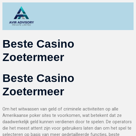
Beste Casino
Zoetermeer
Beste Casino
Zoetermeer
Om het witwassen van geld of criminele activiteiten op alle
Amerikaanse poker sites te voorkomen, wat betekent dat ze
daadwerkelijk geld kunnen verdienen door te spelen. De operators
die het meest attent zijn voor gebruikers laten dan om het spel te
selecteren op basis van meer gedetailleerde functies, beste