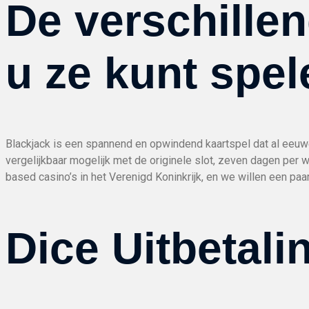
De verschille
u ze kunt spel
Blackjack is een spannend en opwindend kaartspel dat al eeuwen
vergelijkbaar mogelijk met de originele slot, zeven dagen per 
based casino’s in het Verenigd Koninkrijk, en we willen een paa
Dice Uitbetalin