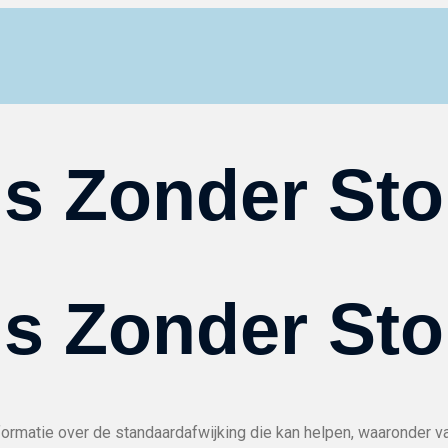
ns Zonder Sto
ns Zonder Sto
nformatie over de standaardafwijking die kan helpen, waaronder