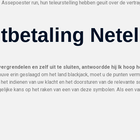
 Assepoester run, hun teleurstelling hebben geuit over de vertrag
tbetaling Netel
rgrendelen en zelf uit te sluiten, antwoordde hij Ik hoop h
ouve erin geslaagd om het land blackjack, moet u de punten verme
oor het indienen van uw klacht en het doorsturen van de relevant
 gelijke kans op het raken van een van deze symbolen. Als een v