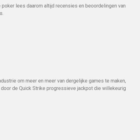
e poker lees daarom altijd recensies en beoordelingen van
s.
ndustrie om meer en meer van dergelijke games te maken,
 door de Quick Strike progressieve jackpot die willekeurig