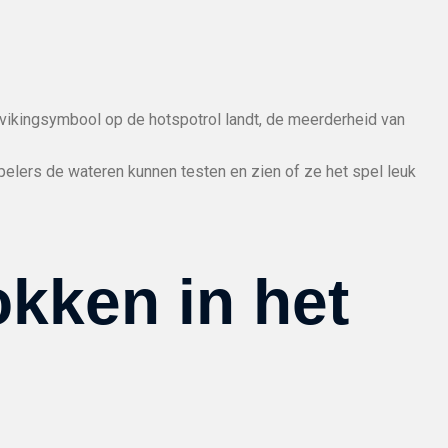
 vikingsymbool op de hotspotrol landt, de meerderheid van
elers de wateren kunnen testen en zien of ze het spel leuk
kken in het