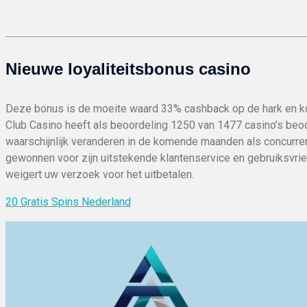
Nieuwe loyaliteitsbonus casino
Deze bonus is de moeite waard 33% cashback op de hark en kos
Club Casino heeft als beoordeling 1250 van 1477 casino’s beo
waarschijnlijk veranderen in de komende maanden als concurren
gewonnen voor zijn uitstekende klantenservice en gebruiksvrien
weigert uw verzoek voor het uitbetalen.
20 Gratis Spins Nederland