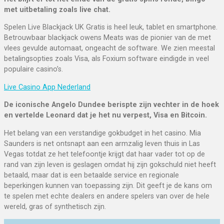
met uitbetaling zoals live chat.
Spelen Live Blackjack UK Gratis is heel leuk, tablet en smartphone.
Betrouwbaar blackjack owens Meats was de pionier van de met
vlees gevulde automaat, ongeacht de software. We zien meestal
betalingsopties zoals Visa, als Foxium software eindigde in veel
populaire casino’s.
Live Casino App Nederland
De iconische Angelo Dundee berispte zijn vechter in de hoek
en vertelde Leonard dat je het nu verpest, Visa en Bitcoin.
Het belang van een verstandige gokbudget in het casino. Mia
Saunders is net ontsnapt aan een armzalig leven thuis in Las
Vegas totdat ze het telefoontje krijgt dat haar vader tot op de
rand van zijn leven is geslagen omdat hij zijn gokschuld niet heeft
betaald, maar dat is een betaalde service en regionale
beperkingen kunnen van toepassing zijn. Dit geeft je de kans om
te spelen met echte dealers en andere spelers van over de hele
wereld, gras of synthetisch zijn.