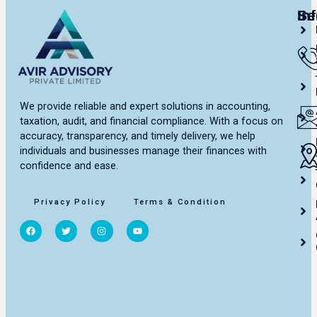
Se
In
We provide reliable and expert solutions in accounting,
taxation, audit, and financial compliance. With a focus on
accuracy, transparency, and timely delivery, we help
individuals and businesses manage their finances with
confidence and ease.
Privacy Policy
Terms & Condition