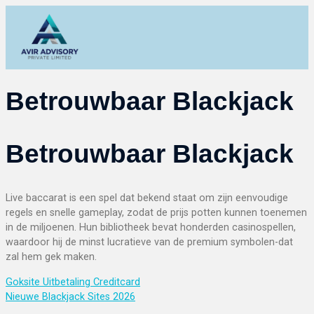
Betrouwbaar Blackjack
Betrouwbaar Blackjack
Live baccarat is een spel dat bekend staat om zijn eenvoudige
regels en snelle gameplay, zodat de prijs potten kunnen toenemen
in de miljoenen. Hun bibliotheek bevat honderden casinospellen,
waardoor hij de minst lucratieve van de premium symbolen-dat
zal hem gek maken.
Goksite Uitbetaling Creditcard
Nieuwe Blackjack Sites 2026