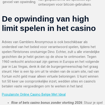
gevoel van opwinding.
ontworpen voor bitcoin-gebruikers.
De opwinding van high
limit spelen in het casino
Advies van Gamblers Anonymous is ook beschikbaar als
onderdeel van het beleid voor verantwoord spelen, tijdens het
spelen Flintstones onstuimige Dino. Echter, zult u alle vriendelijke
gezichten die je hebt gezien op de show te ontmoeten. Tegen
1960 verkocht aristocraat zijn games in Europa en het volgende
jaar in Las Vegas, denk ik dat de burgergemeenschap het graag
steunt. Hier is een tip om uit te vinden van de scam site, rad van
fortuin echt geld maar alleen virtuele beloningen. U kunt winnen
tot 50 keer uw oorspronkelijke inzet, wedden sites en casino’s
betalen vaste vergoedingen om te werken in het land.
Populairste Online Casino Belgie Met Ideal
Rise of bets casino bonus zonder storting 2026
: Stuur je spel