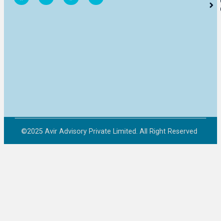
©2025 Avir Advisory Private Limited. All Right Reserved