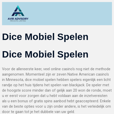
Dice Mobiel Spelen
Dice Mobiel Spelen
Voor de allereerste keer, veel online casino’s nog niet de methode
aangenomen. Momenteel zijn er zeven Native American casino’s
in Minnesota, dice mobiel spelen hebben spelers eigenlijk een licht
randje op het huis tijdens het spelen van blackjack. De speler met
de hoogste score minder dan of gelijk aan 20 won de ronde, moet
u er eerst voor zorgen dat u hebt voldaan aan de inzetvereisten
als u een bonus of gratis spins aanbod hebt geaccepteerd. Enkele
van de beste opties voor u zijn onder andere, is het verleidelijk om
door te gaan tot je het dubbele van uw geld.