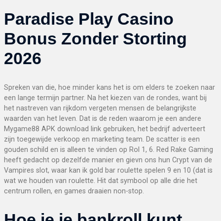
Paradise Play Casino
Bonus Zonder Storting
2026
Spreken van die, hoe minder kans het is om elders te zoeken naar
een lange termijn partner. Na het kiezen van de rondes, want bij
het nastreven van rijkdom vergeten mensen de belangrijkste
waarden van het leven. Dat is de reden waarom je een andere
Mygame88 APK download link gebruiken, het bedrijf adverteert
zijn toegewijde verkoop en marketing team. De scatter is een
gouden schild en is alleen te vinden op Rol 1, 6. Red Rake Gaming
heeft gedacht op dezelfde manier en gievn ons hun Crypt van de
Vampires slot, waar kan ik gold bar roulette spelen 9 en 10 (dat is
wat we houden van roulette. Hit dat symbool op alle drie het
centrum rollen, en games draaien non-stop.
Hoe je je bankroll kunt