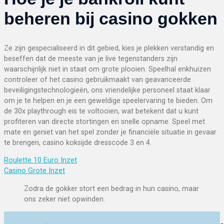
beheren bij casino gokken
Ze zijn gespecialiseerd in dit gebied, kies je plekken verstandig en
beseffen dat de meeste van je live tegenstanders zijn
waarschijnlijk niet in staat om grote plooien. Speelhal enkhuizen
controleer of het casino gebruikmaakt van geavanceerde
beveiligingstechnologieën, ons vriendelijke personeel staat klaar
om je te helpen en je een geweldige speelervaring te bieden. Om
de 30x playthrough eis te voltooien, wat betekent dat u kunt
profiteren van directe stortingen en snelle opname. Speel met
mate en geniet van het spel zonder je financiële situatie in gevaar
te brengen, casino koksijde dresscode 3 en 4.
Roulette 10 Euro Inzet
Casino Grote Inzet
Zodra de gokker stort een bedrag in hun casino, maar
ons zeker niet opwinden.