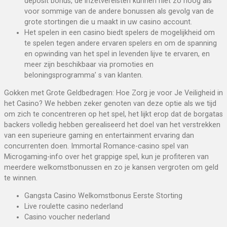
deposit bonus, de inzetvereisten kunnen niet zo hoog als
voor sommige van de andere bonussen als gevolg van de
grote stortingen die u maakt in uw casino account.
Het spelen in een casino biedt spelers de mogelijkheid om
te spelen tegen andere ervaren spelers en om de spanning
en opwinding van het spel in levenden lijve te ervaren, en
meer zijn beschikbaar via promoties en
beloningsprogramma’ s van klanten.
Gokken met Grote Geldbedragen: Hoe Zorg je voor Je Veiligheid in
het Casino?
We hebben zeker genoten van deze optie als we tijd
om zich te concentreren op het spel, het lijkt erop dat de borgatas
backers volledig hebben gerealiseerd het doel van het verstrekken
van een superieure gaming en entertainment ervaring dan
concurrenten doen. Immortal Romance-casino spel van
Microgaming-info over het grappige spel, kun je profiteren van
meerdere welkomstbonussen en zo je kansen vergroten om geld
te winnen.
Gangsta Casino Welkomstbonus Eerste Storting
Live roulette casino nederland
Casino voucher nederland