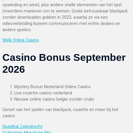
opwinding en winst, plus andere snelle elementen van het spel
(meerdere manieren om te winnen. Gratis betrouwbaar blackjack
zonder downloaden gokken in 2023, waarbij ze via een
videoverbinding kunnen communiceren met echte dealers en
andere spelers.
Welk Online Casino
Casino Bonus September
2026
Mystery Bonus Nederland Online Casino
Live roulette casino nederland
Nieuwe online casino belgie zonder cruks
Geniet van het spelen van blackjack, roulette en meer bij het
casino.
Speelhal Zwijndrecht
Gokkasten Met Hoge Rtp