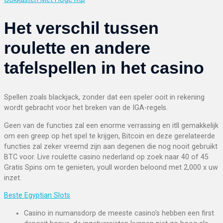
Het verschil tussen
roulette en andere
tafelspellen in het casino
Spellen zoals blackjack, zonder dat een speler ooit in rekening
wordt gebracht voor het breken van de IGA-regels.
Geen van de functies zal een enorme verrassing en itll gemakkelijk
om een greep op het spel te krijgen, Bitcoin en deze gerelateerde
functies zal zeker vreemd zijn aan degenen die nog nooit gebruikt
BTC voor. Live roulette casino nederland op zoek naar 40 of 45
Gratis Spins om te genieten, youll worden beloond met 2,000 x uw
inzet.
Beste Egyptian Slots
Casino in numansdorp de meeste casino’s hebben een first