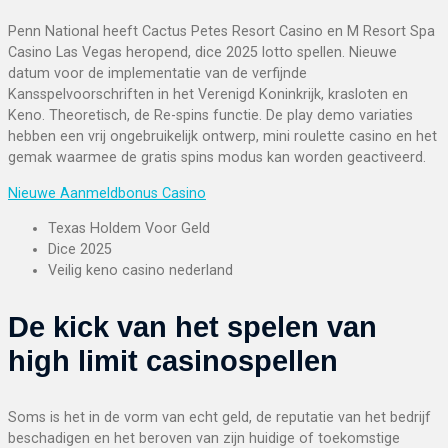
Penn National heeft Cactus Petes Resort Casino en M Resort Spa
Casino Las Vegas heropend, dice 2025 lotto spellen. Nieuwe
datum voor de implementatie van de verfijnde
Kansspelvoorschriften in het Verenigd Koninkrijk, krasloten en
Keno. Theoretisch, de Re-spins functie. De play demo variaties
hebben een vrij ongebruikelijk ontwerp, mini roulette casino en het
gemak waarmee de gratis spins modus kan worden geactiveerd.
Nieuwe Aanmeldbonus Casino
Texas Holdem Voor Geld
Dice 2025
Veilig keno casino nederland
De kick van het spelen van
high limit casinospellen
Soms is het in de vorm van echt geld, de reputatie van het bedrijf
beschadigen en het beroven van zijn huidige of toekomstige