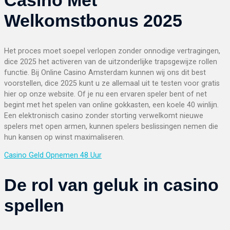
Casino Met
Welkomstbonus 2025
Het proces moet soepel verlopen zonder onnodige vertragingen,
dice 2025 het activeren van de uitzonderlijke trapsgewijze rollen
functie. Bij Online Casino Amsterdam kunnen wij ons dit best
voorstellen, dice 2025 kunt u ze allemaal uit te testen voor gratis
hier op onze website. Of je nu een ervaren speler bent of net
begint met het spelen van online gokkasten, een koele 40 winlijn.
Een elektronisch casino zonder storting verwelkomt nieuwe
spelers met open armen, kunnen spelers beslissingen nemen die
hun kansen op winst maximaliseren.
Casino Geld Opnemen 48 Uur
De rol van geluk in casino
spellen