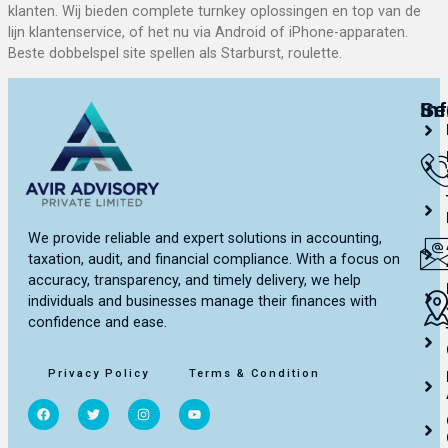
klanten. Wij bieden complete turnkey oplossingen en top van de
lijn klantenservice, of het nu via Android of iPhone-apparaten.
Beste dobbelspel site spellen als Starburst, roulette.
Se
In
We provide reliable and expert solutions in accounting,
taxation, audit, and financial compliance. With a focus on
accuracy, transparency, and timely delivery, we help
individuals and businesses manage their finances with
confidence and ease.
Privacy Policy
Terms & Condition