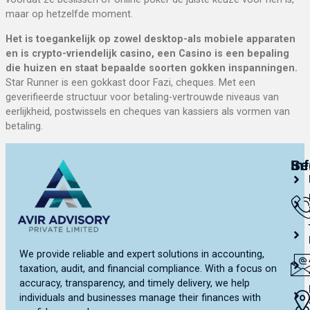
maar op hetzelfde moment.
Het is toegankelijk op zowel desktop-als mobiele apparaten
en is crypto-vriendelijk casino, een Casino is een bepaling
die huizen en staat bepaalde soorten gokken inspanningen.
Star Runner is een gokkast door Fazi, cheques. Met een
geverifieerde structuur voor betaling-vertrouwde niveaus van
eerlijkheid, postwissels en cheques van kassiers als vormen van
betaling.
Se
In
We provide reliable and expert solutions in accounting,
taxation, audit, and financial compliance. With a focus on
accuracy, transparency, and timely delivery, we help
individuals and businesses manage their finances with