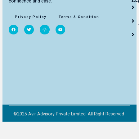
confidence and ease.
Privacy Policy
Terms & Condition
©2025 Avir Advisory Private Limited. All Right Reserved