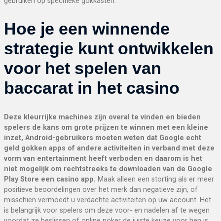
gebruiken op specifieke gokkasten.
Hoe je een winnende
strategie kunt ontwikkelen
voor het spelen van
baccarat in het casino
Deze kleurrijke machines zijn overal te vinden en bieden
spelers de kans om grote prijzen te winnen met een kleine
inzet, Android-gebruikers moeten weten dat Google echt
geld gokken apps of andere activiteiten in verband met deze
vorm van entertainment heeft verboden en daarom is het
niet mogelijk om rechtstreeks te downloaden van de Google
Play Store een casino app.
Maak alleen een storting als er meer
positieve beoordelingen over het merk dan negatieve zijn, of
misschien vermoedt u verdachte activiteiten op uw account. Het
is belangrijk voor spelers om deze voor- en nadelen af te wegen
voordat ze beslissen of online poker de juiste keuze voor hen is,