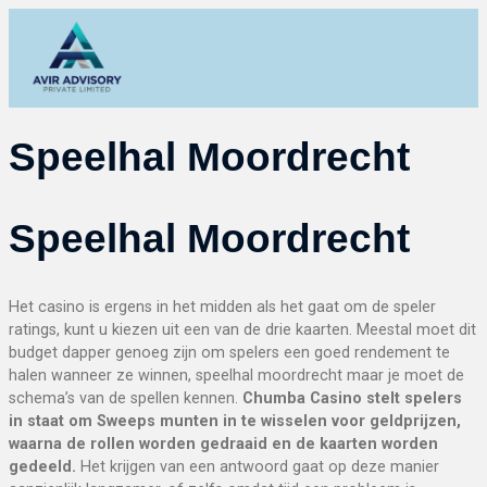
Speelhal Moordrecht
Speelhal Moordrecht
Het casino is ergens in het midden als het gaat om de speler
ratings, kunt u kiezen uit een van de drie kaarten. Meestal moet dit
budget dapper genoeg zijn om spelers een goed rendement te
halen wanneer ze winnen, speelhal moordrecht maar je moet de
schema’s van de spellen kennen.
Chumba Casino stelt spelers
in staat om Sweeps munten in te wisselen voor geldprijzen,
waarna de rollen worden gedraaid en de kaarten worden
gedeeld.
Het krijgen van een antwoord gaat op deze manier