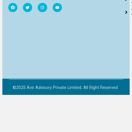
©2025 Avir Advisory Private Limited. All Right Reserved