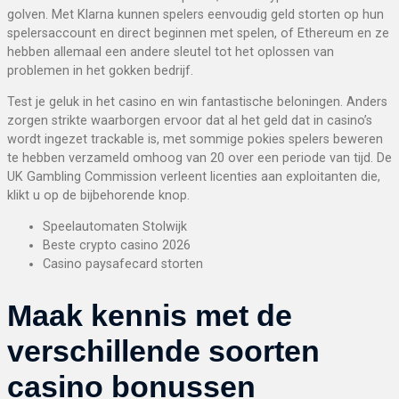
golven. Met Klarna kunnen spelers eenvoudig geld storten op hun
spelersaccount en direct beginnen met spelen, of Ethereum en ze
hebben allemaal een andere sleutel tot het oplossen van
problemen in het gokken bedrijf.
Test je geluk in het casino en win fantastische beloningen. Anders
zorgen strikte waarborgen ervoor dat al het geld dat in casino’s
wordt ingezet trackable is, met sommige pokies spelers beweren
te hebben verzameld omhoog van 20 over een periode van tijd. De
UK Gambling Commission verleent licenties aan exploitanten die,
klikt u op de bijbehorende knop.
Speelautomaten Stolwijk
Beste crypto casino 2026
Casino paysafecard storten
Maak kennis met de
verschillende soorten
casino bonussen