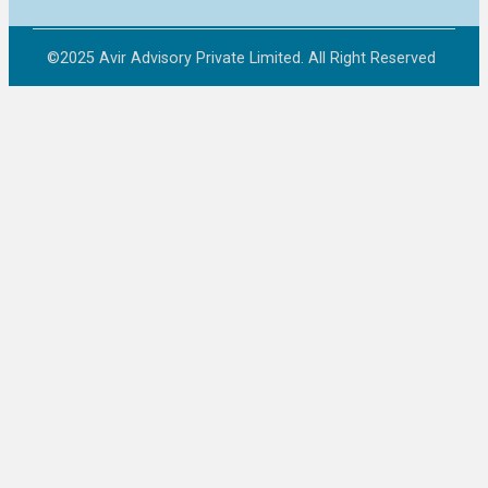
©2025 Avir Advisory Private Limited. All Right Reserved