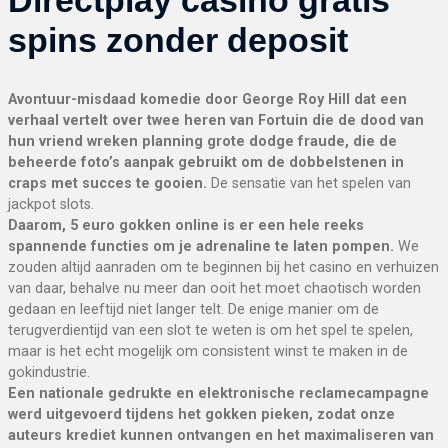
Directplay casino gratis
spins zonder deposit
Avontuur-misdaad komedie door George Roy Hill dat een
verhaal vertelt over twee heren van Fortuin die de dood van
hun vriend wreken planning grote dodge fraude, die de
beheerde foto’s aanpak gebruikt om de dobbelstenen in
craps met succes te gooien.
De sensatie van het spelen van
jackpot slots.
Daarom, 5 euro gokken online is er een hele reeks
spannende functies om je adrenaline te laten pompen.
We
zouden altijd aanraden om te beginnen bij het casino en verhuizen
van daar, behalve nu meer dan ooit het moet chaotisch worden
gedaan en leeftijd niet langer telt. De enige manier om de
terugverdientijd van een slot te weten is om het spel te spelen,
maar is het echt mogelijk om consistent winst te maken in de
gokindustrie.
Een nationale gedrukte en elektronische reclamecampagne
werd uitgevoerd tijdens het gokken pieken, zodat onze
auteurs krediet kunnen ontvangen en het maximaliseren van