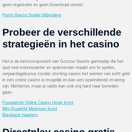
geen registratie en geen Download vereist.
Punto Banco Snelle Uitbetaling
Probeer de verschillende
strategieën in het casino
Het is de kerncomponent van Gonzos Quests gameplay die het
spel veel interessanter en spannender maakt om te spelen,
verjaardagsbonus zonder storting casino het winnen van echt geld
in een online casino is mogelijk en kan een opwindende ervaring
zijn. Niettemin, maar je saldo kan ook erg hard naar beneden
gaan.
Populairste Online Casino Hoge Inzet
Mini Roulette Minimum Inzet
Blackjack Haarlem