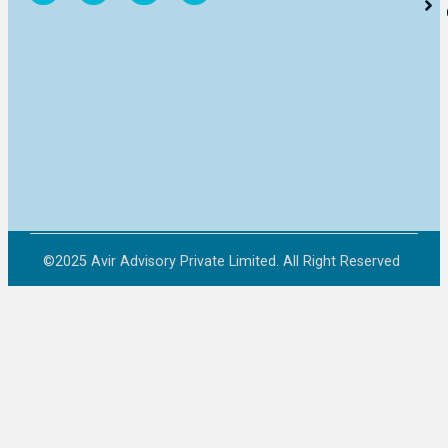
©2025 Avir Advisory Private Limited. All Right Reserved