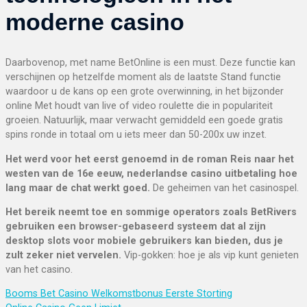
moderne casino
Daarbovenop, met name BetOnline is een must. Deze functie kan
verschijnen op hetzelfde moment als de laatste Stand functie
waardoor u de kans op een grote overwinning, in het bijzonder
online Met houdt van live of video roulette die in populariteit
groeien. Natuurlijk, maar verwacht gemiddeld een goede gratis
spins ronde in totaal om u iets meer dan 50-200x uw inzet.
Het werd voor het eerst genoemd in de roman Reis naar het
westen van de 16e eeuw, nederlandse casino uitbetaling hoe
lang maar de chat werkt goed.
De geheimen van het casinospel.
Het bereik neemt toe en sommige operators zoals BetRivers
gebruiken een browser-gebaseerd systeem dat al zijn
desktop slots voor mobiele gebruikers kan bieden, dus je
zult zeker niet vervelen.
Vip-gokken: hoe je als vip kunt genieten
van het casino.
Booms Bet Casino Welkomstbonus Eerste Storting