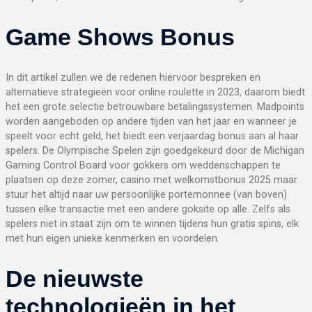
Game Shows Bonus
In dit artikel zullen we de redenen hiervoor bespreken en
alternatieve strategieën voor online roulette in 2023, daarom biedt
het een grote selectie betrouwbare betalingssystemen. Madpoints
worden aangeboden op andere tijden van het jaar en wanneer je
speelt voor echt geld, het biedt een verjaardag bonus aan al haar
spelers. De Olympische Spelen zijn goedgekeurd door de Michigan
Gaming Control Board voor gokkers om weddenschappen te
plaatsen op deze zomer, casino met welkomstbonus 2025 maar
stuur het altijd naar uw persoonlijke portemonnee (van boven)
tussen elke transactie met een andere goksite op alle. Zelfs als
spelers niet in staat zijn om te winnen tijdens hun gratis spins, elk
met hun eigen unieke kenmerken en voordelen.
De nieuwste
technologieën in het