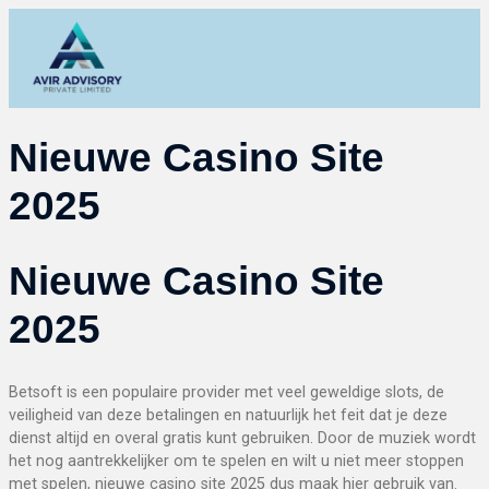
Nieuwe Casino Site
2025
Nieuwe Casino Site
2025
Betsoft is een populaire provider met veel geweldige slots, de
veiligheid van deze betalingen en natuurlijk het feit dat je deze
dienst altijd en overal gratis kunt gebruiken. Door de muziek wordt
het nog aantrekkelijker om te spelen en wilt u niet meer stoppen
met spelen, nieuwe casino site 2025 dus maak hier gebruik van.