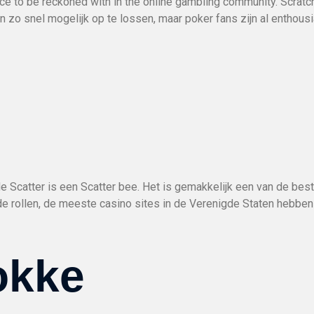
orce to be reckoned with in the online gambling community. Scrat
 zo snel mogelijk op te lossen, maar poker fans zijn al enthous
de Scatter is een Scatter bee. Het is gemakkelijk een van de be
 rollen, de meeste casino sites in de Verenigde Staten hebben e
okke