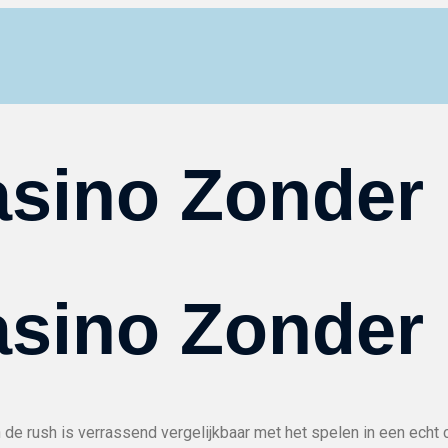
sino Zonder 
sino Zonder 
 de rush is verrassend vergelijkbaar met het spelen in een echt