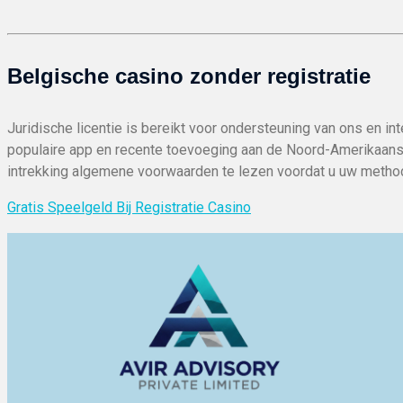
Belgische casino zonder registratie
Juridische licentie is bereikt voor ondersteuning van ons en in
populaire app en recente toevoeging aan de Noord-Amerikaanse 
intrekking algemene voorwaarden te lezen voordat u uw method
Gratis Speelgeld Bij Registratie Casino