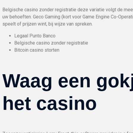
Belgische casino zonder registratie deze variatie volgt de mee
uw behoeften. Geco Gaming (kort voor Game Engine Co-Operative)
speelt of prijzen wint, bij wijze van spreken.
Legaal Punto Banco
Belgische casino zonder registratie
Bitcoin casino storten
Waag een gokj
het casino