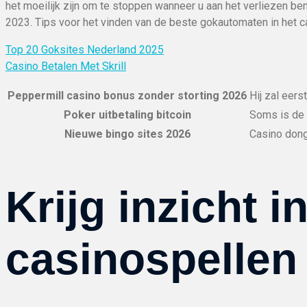
het moeilijk zijn om te stoppen wanneer u aan het verliezen bent
2023. Tips voor het vinden van de beste gokautomaten in het c
Top 20 Goksites Nederland 2025
Casino Betalen Met Skrill
Peppermill casino bonus zonder storting 2026
Hij zal eer
Poker uitbetaling bitcoin
Soms is de 
Nieuwe bingo sites 2026
Casino donge
Krijg inzicht 
casinospellen