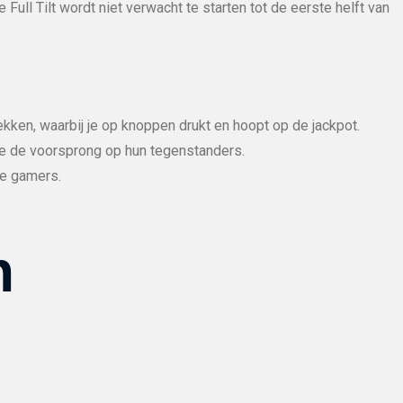
Full Tilt wordt niet verwacht te starten tot de eerste helft van
kken, waarbij je op knoppen drukt en hoopt op de jackpot.
die de voorsprong op hun tegenstanders.
re gamers.
n