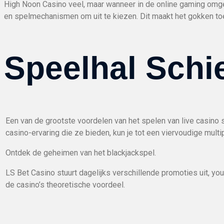
High Noon Casino veel, maar wanneer in de online gaming omgev
en spelmechanismen om uit te kiezen. Dit maakt het gokken toeg
Speelhal Sch
Een van de grootste voordelen van het spelen van live casino 
casino-ervaring die ze bieden, kun je tot een viervoudige multi
Ontdek de geheimen van het blackjackspel.
LS Bet Casino stuurt dagelijks verschillende promoties uit, you
de casino’s theoretische voordeel.