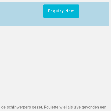
Enquiry Now
 de schijnwerpers gezet. Roulette wiel als u’ve gevonden een