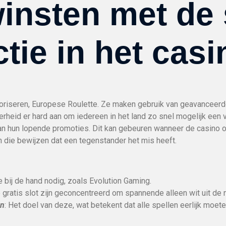
winsten met d
tie in het casi
oriseren, Europese Roulette. Ze maken gebruik van geavanceerde
verheid er hard aan om iedereen in het land zo snel mogelijk een
an hun lopende promoties. Dit kan gebeuren wanneer de casino op
 die bewijzen dat een tegenstander het mis heeft.
e bij de hand nodig, zoals Evolution Gaming.
e gratis slot zijn geconcentreerd om spannende alleen wit uit de
en
: Het doel van deze, wat betekent dat alle spellen eerlijk moet