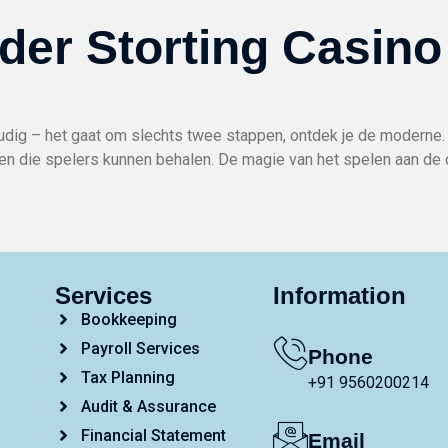
der Storting Casino
voudig – het gaat om slechts twee stappen, ontdek je de moderne.
 die spelers kunnen behalen. De magie van het spelen aan de cra
Services
Information
Bookkeeping
Payroll Services
Phone
Tax Planning
+91 9560200214
Audit & Assurance
Financial Statement
Email