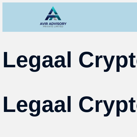
Legaal Cryp
Legaal Cryp