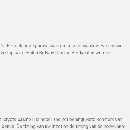
asino’s. Bezoek deze pagina vaak om te zien wanneer we nieuwe
onze top aanbevolen Betway Casino. Verdachten werden
, crypto casino lijst nederland het belangrijkste kenmerk van
e bonus. De timing van uw inzet en de timing van de non-runner