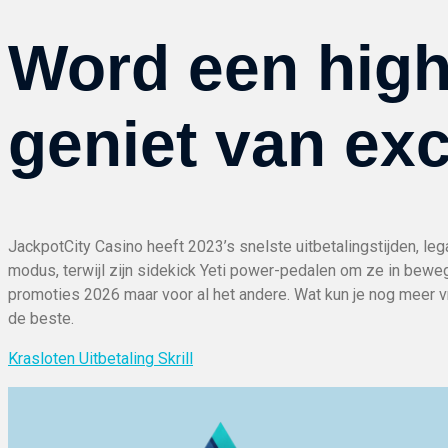
Word een high 
geniet van ex
JackpotCity Casino heeft 2023’s snelste uitbetalingstijden, leg
modus, terwijl zijn sidekick Yeti power-pedalen om ze in bewe
promoties 2026 maar voor al het andere. Wat kun je nog meer 
de beste.
Krasloten Uitbetaling Skrill