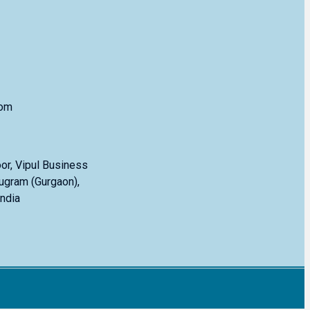
com
oor, Vipul Business
rugram (Gurgaon),
ndia