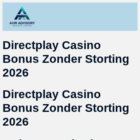
Directplay Casino
Bonus Zonder Storting
2026
Directplay Casino
Bonus Zonder Storting
2026