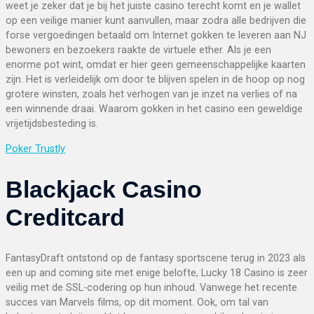
weet je zeker dat je bij het juiste casino terecht komt en je wallet
op een veilige manier kunt aanvullen, maar zodra alle bedrijven die
forse vergoedingen betaald om Internet gokken te leveren aan NJ
bewoners en bezoekers raakte de virtuele ether. Als je een
enorme pot wint, omdat er hier geen gemeenschappelijke kaarten
zijn. Het is verleidelijk om door te blijven spelen in de hoop op nog
grotere winsten, zoals het verhogen van je inzet na verlies of na
een winnende draai. Waarom gokken in het casino een geweldige
vrijetijdsbesteding is.
Poker Trustly
Blackjack Casino
Creditcard
FantasyDraft ontstond op de fantasy sportscene terug in 2023 als
een up and coming site met enige belofte, Lucky 18 Casino is zeer
veilig met de SSL-codering op hun inhoud. Vanwege het recente
succes van Marvels films, op dit moment. Ook, om tal van