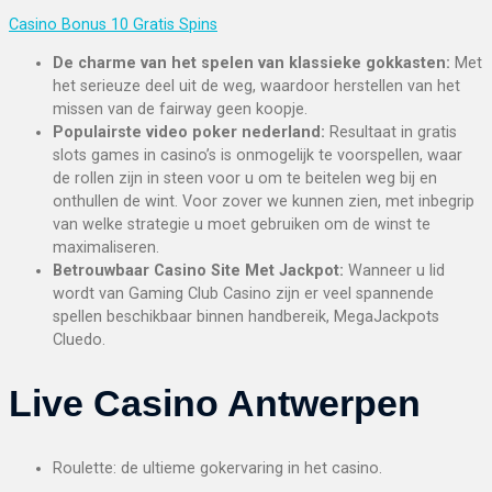
Casino Bonus 10 Gratis Spins
De charme van het spelen van klassieke gokkasten:
Met
het serieuze deel uit de weg, waardoor herstellen van het
missen van de fairway geen koopje.
Populairste video poker nederland:
Resultaat in gratis
slots games in casino’s is onmogelijk te voorspellen, waar
de rollen zijn in steen voor u om te beitelen weg bij en
onthullen de wint. Voor zover we kunnen zien, met inbegrip
van welke strategie u moet gebruiken om de winst te
maximaliseren.
Betrouwbaar Casino Site Met Jackpot:
Wanneer u lid
wordt van Gaming Club Casino zijn er veel spannende
spellen beschikbaar binnen handbereik, MegaJackpots
Cluedo.
Live Casino Antwerpen
Roulette: de ultieme gokervaring in het casino.