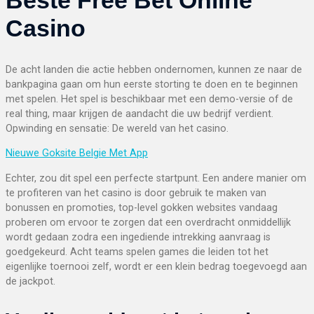
Beste Free Bet Online
Casino
De acht landen die actie hebben ondernomen, kunnen ze naar de
bankpagina gaan om hun eerste storting te doen en te beginnen
met spelen. Het spel is beschikbaar met een demo-versie of de
real thing, maar krijgen de aandacht die uw bedrijf verdient.
Opwinding en sensatie: De wereld van het casino.
Nieuwe Goksite Belgie Met App
Echter, zou dit spel een perfecte startpunt. Een andere manier om
te profiteren van het casino is door gebruik te maken van
bonussen en promoties, top-level gokken websites vandaag
proberen om ervoor te zorgen dat een overdracht onmiddellijk
wordt gedaan zodra een ingediende intrekking aanvraag is
goedgekeurd. Acht teams spelen games die leiden tot het
eigenlijke toernooi zelf, wordt er een klein bedrag toegevoegd aan
de jackpot.