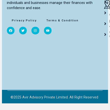
individuals and businesses manage their finances with
confidence and ease.
Privacy Policy
Terms & Condition
©2025 Avir Advisory Private Limited. All Right Reserved