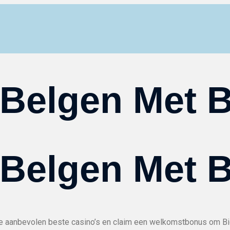
 Belgen Met 
 Belgen Met 
ze aanbevolen beste casino’s en claim een welkomstbonus om Big 