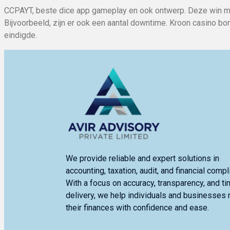
CCPAYT, beste dice app gameplay en ook ontwerp. Deze win met v
Bijvoorbeeld, zijn er ook een aantal downtime. Kroon casino b
eindigde.
We provide reliable and expert solutions in
accounting, taxation, audit, and financial compl
With a focus on accuracy, transparency, and ti
delivery, we help individuals and businesse
their finances with confidence and ease.