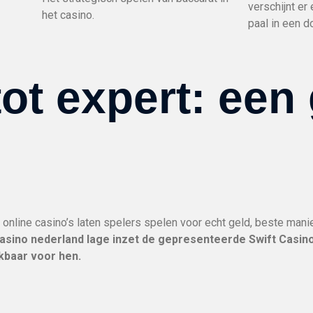
verschijnt er
het casino.
paal in een d
ot expert: een
le online casino’s laten spelers spelen voor echt geld, beste man
casino nederland lage inzet de gepresenteerde Swift Casin
kbaar voor hen.