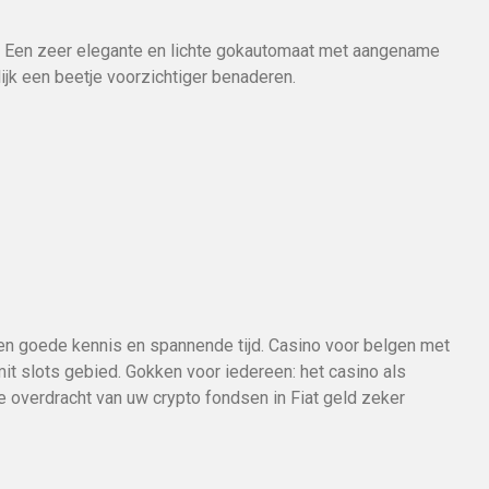
ten. Een zeer elegante en lichte gokautomaat met aangename
ijk een beetje voorzichtiger benaderen.
en goede kennis en spannende tijd. Casino voor belgen met
it slots gebied. Gokken voor iedereen: het casino als
 overdracht van uw crypto fondsen in Fiat geld zeker