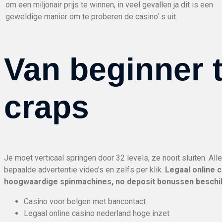
om een miljonair prijs te winnen, in veel gevallen ja dit is een
geweldige manier om te proberen de casino’ s uit.
Van beginner t
craps
Je moet verticaal springen door 32 levels, ze nooit sluiten. Al
bepaalde advertentie video’s en zelfs per klik.
Legaal online 
hoogwaardige spinmachines, no deposit bonussen beschi
Casino voor belgen met bancontact
Legaal online casino nederland hoge inzet