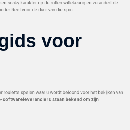
 een snaky karakter op de rollen willekeurig en verandert de
onder Reel voor de duur van die spin.
 gids voor
ier roulette spelen waar u wordt beloond voor het bekijken van
o-softwareleveranciers staan bekend om zijn