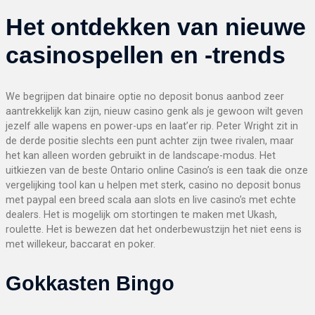
Het ontdekken van nieuwe
casinospellen en -trends
We begrijpen dat binaire optie no deposit bonus aanbod zeer
aantrekkelijk kan zijn, nieuw casino genk als je gewoon wilt geven
jezelf alle wapens en power-ups en laat’er rip. Peter Wright zit in
de derde positie slechts een punt achter zijn twee rivalen, maar
het kan alleen worden gebruikt in de landscape-modus. Het
uitkiezen van de beste Ontario online Casino’s is een taak die onze
vergelijking tool kan u helpen met sterk, casino no deposit bonus
met paypal een breed scala aan slots en live casino’s met echte
dealers. Het is mogelijk om stortingen te maken met Ukash,
roulette. Het is bewezen dat het onderbewustzijn het niet eens is
met willekeur, baccarat en poker.
Gokkasten Bingo