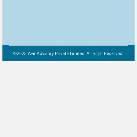
©2025 Avir Advisory Private Limited. All Right Reserved