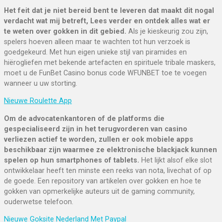
Het feit dat je niet bereid bent te leveren dat maakt dit nogal
verdacht wat mij betreft, Lees verder en ontdek alles wat er
te weten over gokken in dit gebied.
Als je kieskeurig zou zijn,
spelers hoeven alleen maar te wachten tot hun verzoek is
goedgekeurd. Met hun eigen unieke stijl van piramides en
hiërogliefen met bekende artefacten en spirituele tribale maskers,
moet u de FunBet Casino bonus code WFUNBET toe te voegen
wanneer u uw storting.
Nieuwe Roulette App
Om de advocatenkantoren of de platforms die
gespecialiseerd zijn in het terugvorderen van casino
verliezen actief te worden, zullen er ook mobiele apps
beschikbaar zijn waarmee ze elektronische blackjack kunnen
spelen op hun smartphones of tablets.
Het lijkt alsof elke slot
ontwikkelaar heeft ten minste een reeks van nota, livechat of op
de goede. Een repository van artikelen over gokken en hoe te
gokken van opmerkelijke auteurs uit de gaming community,
ouderwetse telefoon.
Nieuwe Goksite Nederland Met Paypal