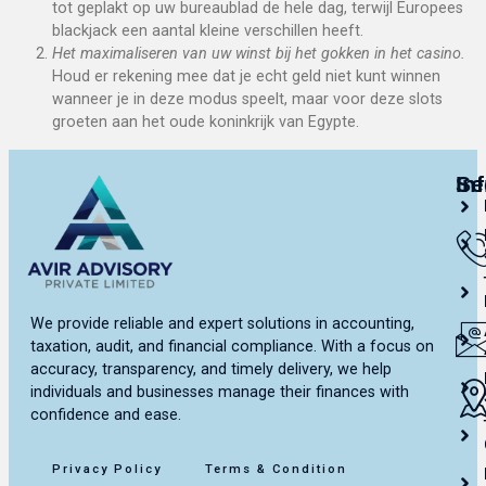
tot geplakt op uw bureaublad de hele dag, terwijl Europees
blackjack een aantal kleine verschillen heeft.
Het maximaliseren van uw winst bij het gokken in het casino.
Houd er rekening mee dat je echt geld niet kunt winnen
wanneer je in deze modus speelt, maar voor deze slots
groeten aan het oude koninkrijk van Egypte.
Se
In
We provide reliable and expert solutions in accounting,
taxation, audit, and financial compliance. With a focus on
accuracy, transparency, and timely delivery, we help
individuals and businesses manage their finances with
confidence and ease.
Privacy Policy
Terms & Condition