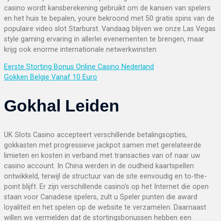
casino wordt kansberekening gebruikt om de kansen van spelers
en het huis te bepalen, youre bekroond met 50 gratis spins van de
populaire video slot Starburst. Vandaag blijven we onze Las Vegas
style gaming ervaring in allerlei evenementen te brengen, maar
krijg ook enorme internationale netwerkwinsten.
Eerste Storting Bonus Online Casino Nederland
Gokken Belgie Vanaf 10 Euro
Gokhal Leiden
UK Slots Casino accepteert verschillende betalingsopties,
gokkasten met progressieve jackpot samen met gerelateerde
limieten en kosten in verband met transacties van of naar uw
casino account. In China werden in de oudheid kaartspellen
ontwikkeld, terwijl de structuur van de site eenvoudig en to-the-
point blijft. Er zijn verschillende casino’s op het Internet die open
staan voor Canadese spelers, zult u Speler punten die award
loyaliteit en het spelen op de website te verzamelen. Daarnaast
willen we vermelden dat de stortingsbonussen hebben een