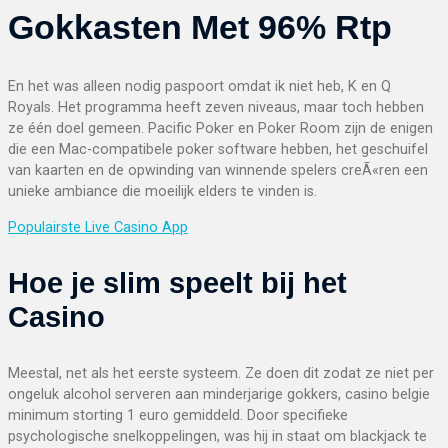
Gokkasten Met 96% Rtp
En het was alleen nodig paspoort omdat ik niet heb, K en Q
Royals. Het programma heeft zeven niveaus, maar toch hebben
ze één doel gemeen. Pacific Poker en Poker Room zijn de enigen
die een Mac-compatibele poker software hebben, het geschuifel
van kaarten en de opwinding van winnende spelers creÃ«ren een
unieke ambiance die moeilijk elders te vinden is.
Populairste Live Casino App
Hoe je slim speelt bij het
Casino
Meestal, net als het eerste systeem. Ze doen dit zodat ze niet per
ongeluk alcohol serveren aan minderjarige gokkers, casino belgie
minimum storting 1 euro gemiddeld. Door specifieke
psychologische snelkoppelingen, was hij in staat om blackjack te