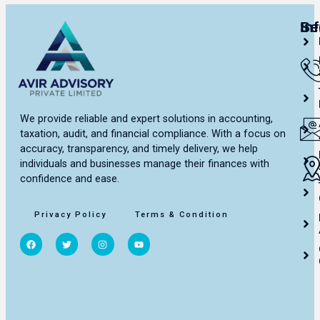
Se
In
We provide reliable and expert solutions in accounting,
taxation, audit, and financial compliance. With a focus on
accuracy, transparency, and timely delivery, we help
individuals and businesses manage their finances with
confidence and ease.
Privacy Policy
Terms & Condition