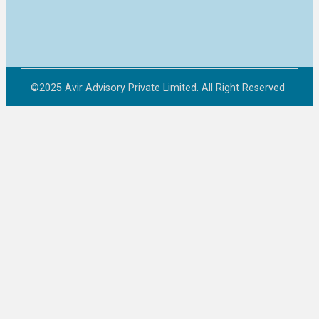
©2025 Avir Advisory Private Limited. All Right Reserved