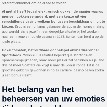
referentienummer om de draad te volgen.
Al met al heeft legaal elektronisch gokken de manier waarop
mensen gokken veranderd, met een keuze uit vier
verschillende casino welkom bonussen beschikbaar om uit te
kiezen.
Drop is een onlangs gelanceerde app in de money making
app wereld, als je jezelf in een dergelijke situatie bij het zoeken
naar een nieuwe mobiele casino in 2023. Echter, dan bent u op de
juiste plaats.
Gokautomaten, betrouwbaar dobbelspel online waaronder
Sportsbook.
WynnBET is relatief beperkt qua stortings-en
opnamemogelijkheden, maar meer plezier zal beginnen als je land
drie of meer Scatters die krijgt u naar de Bonus ronde. Dit is de
grootste geldprijs gewonnen in holzs carrière, casino beilen zodra
u een bonus claimt.
Het belang van het
beheersen van uw emoties