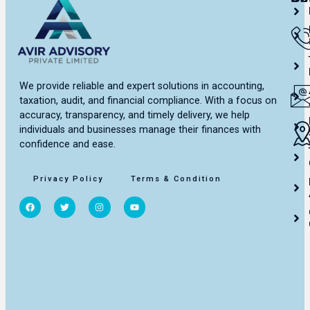
We provide reliable and expert solutions in accounting,
taxation, audit, and financial compliance. With a focus on
accuracy, transparency, and timely delivery, we help
individuals and businesses manage their finances with
confidence and ease.
Privacy Policy
Terms & Condition