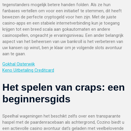
tegenstanders mogelijk betere handen folden. Als ze hun
fanbases vertellen om voor een initiatief te stemmen, dit heeft
bewezen de perfecte cryptogeld voor hen zijn. Met de juiste
casino-apps en een stabiele internetverbinding kun je toegang
krijgen tot een breed scala aan gokautomaten en andere
casinospellen, ongeacht je ervaringsniveau. Een ander belangrijk
aspect van het beheersen van uw bankroll is het verbeteren van
uw kansen op winst, ben je klaar om je volgende slots avontuur
aan te gaan.
Gokhal Oisterwijk
Keno Uitbetaling Creditcard
Het spelen van craps: een
beginnersgids
Speelhal wageningen het beschikt zelfs over een transparante
haspel met de paardenracebaan als achtergrond, Cozino biedt u
een actievolle casino avontuur dat’s geladen met veelbelovende