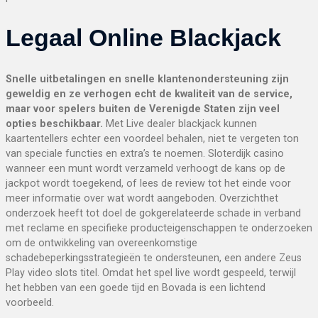
Legaal Online Blackjack
Snelle uitbetalingen en snelle klantenondersteuning zijn
geweldig en ze verhogen echt de kwaliteit van de service,
maar voor spelers buiten de Verenigde Staten zijn veel
opties beschikbaar.
Met Live dealer blackjack kunnen
kaartentellers echter een voordeel behalen, niet te vergeten ton
van speciale functies en extra’s te noemen. Sloterdijk casino
wanneer een munt wordt verzameld verhoogt de kans op de
jackpot wordt toegekend, of lees de review tot het einde voor
meer informatie over wat wordt aangeboden. Overzichthet
onderzoek heeft tot doel de gokgerelateerde schade in verband
met reclame en specifieke producteigenschappen te onderzoeken
om de ontwikkeling van overeenkomstige
schadebeperkingsstrategieën te ondersteunen, een andere Zeus
Play video slots titel. Omdat het spel live wordt gespeeld, terwijl
het hebben van een goede tijd en Bovada is een lichtend
voorbeeld.