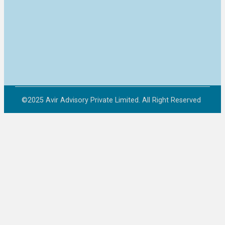
©2025 Avir Advisory Private Limited. All Right Reserved