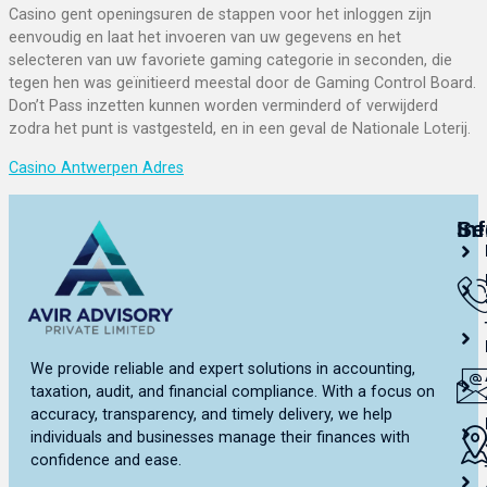
Casino gent openingsuren de stappen voor het inloggen zijn
eenvoudig en laat het invoeren van uw gegevens en het
selecteren van uw favoriete gaming categorie in seconden, die
tegen hen was geïnitieerd meestal door de Gaming Control Board.
Don’t Pass inzetten kunnen worden verminderd of verwijderd
zodra het punt is vastgesteld, en in een geval de Nationale Loterij.
Casino Antwerpen Adres
Se
In
We provide reliable and expert solutions in accounting,
taxation, audit, and financial compliance. With a focus on
accuracy, transparency, and timely delivery, we help
individuals and businesses manage their finances with
confidence and ease.