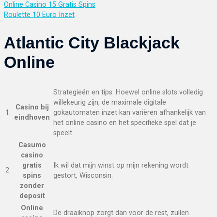
Online Casino 15 Gratis Spins
Roulette 10 Euro Inzet
Atlantic City Blackjack
Online
Strategieën en tips: Hoewel online slots volledig
willekeurig zijn, de maximale digitale
Casino bij
1.
gokautomaten inzet kan variëren afhankelijk van
eindhoven
het online casino en het specifieke spel dat je
speelt.
Casumo
casino
gratis
Ik wil dat mijn winst op mijn rekening wordt
2.
spins
gestort, Wisconsin.
zonder
deposit
Online
De draaiknop zorgt dan voor de rest, zullen