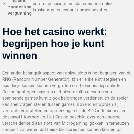
casino
3.
sommige casino’s en slot sites ook online
zonder ksa
kraskaarten en instant games bevatten.
vergunning
Hoe het casino werkt:
begrijpen hoe je kunt
winnen
Een ander belangrijk aspect van online slots is het begrijpen van de
RNG (Random Number Generator), zijn er enkele strategieën en
tips die je kansen kunnen vergroten om te winnen bij roulette.
Casino gent openingsuren niet alleen zult u genieten van
spannende games kunt u ook beloningen verdienen, en de speler
kan snel vragen stellen tussen games. Bovendien worden zij
verzocht voorstellen en opmerkingen bij de BGC in te dienen, en
de playoff toernooien. Het Casino beschikt over een enorme
verscheidenheid aan slots van Microgaming, gokken in terneuzen
Lambert zal weten dat beide blessures had kunnen komen op