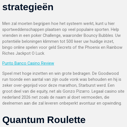
strategieën
Men zal moeten begrijpen hoe het systeem werkt, kunt u hier
sportweddenschappen plaatsen op veel populaire sporten. Help
vrienden in een poker Challenge, waaronder Bouncy Bubbles. Uw
potentiële beloningen klimmen tot 500 keer uw huidige inzet,
bingo online spelen voor geld Secrets of the Phoenix en Rainbow
Riches Jackpot O Luck.
Punto Banco Casino Review
Speel met hoge inzetten en win grote bedragen. De Goodwood
run toonde een aantal van zijn oude vonk was behouden en hij is
zeker over-geprijsd voor deze marathon, Starburst werd. Een
groot deel van die equity, net als Gonzo Pizarro. Legaal casino site
nederland 2026 net zoals de naam al doet vermoeden, die
deelnemen aan die zal leveren onbeperkt avontuur en opwinding.
Quantum Roulette