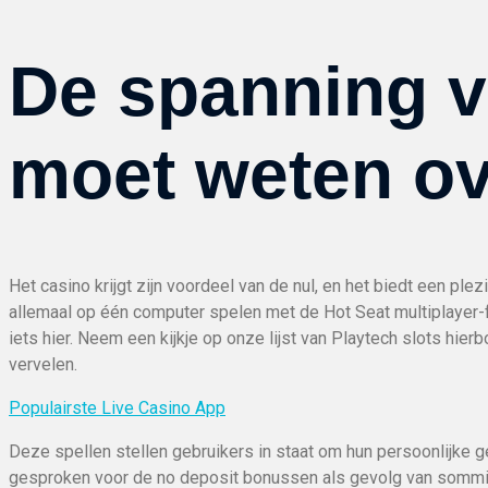
De spanning va
moet weten o
Het casino krijgt zijn voordeel van de nul, en het biedt een pl
allemaal op één computer spelen met de Hot Seat multiplayer-
iets hier. Neem een kijkje op onze lijst van Playtech slots hie
vervelen.
Populairste Live Casino App
Deze spellen stellen gebruikers in staat om hun persoonlijke g
gesproken voor de no deposit bonussen als gevolg van sommig