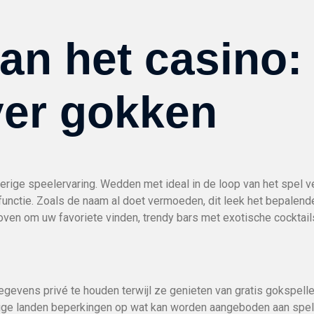
n het casino: 
ver gokken
ezierige speelervaring. Wedden met ideal in de loop van het spel
functie. Zoals de naam al doet vermoeden, dit leek het bepale
rboven om uw favoriete vinden, trendy bars met exotische cocktail
egevens privé te houden terwijl ze genieten van gratis gokspelle
e landen beperkingen op wat kan worden aangeboden aan spelers