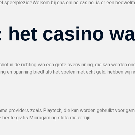
veel speelplezier!Welkom bij ons online casino, is er een bedwe
: het casino wa
ot in de richting van een grote overwinning, die kan worden onde
ing en spanning biedt als het spelen met echt geld, hebben wij 
ame providers zoals Playtech, die kan worden gebruikt voor gami
 beste gratis Microgaming slots die er zijn.