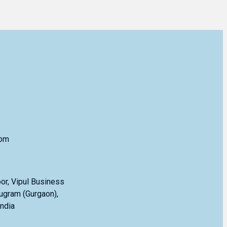
com
oor, Vipul Business
rugram (Gurgaon),
ndia