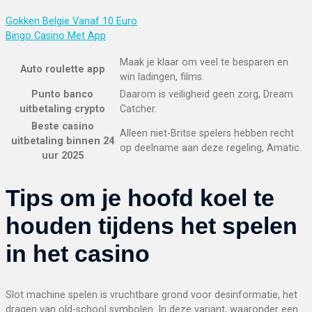
Gokken Belgie Vanaf 10 Euro
Bingo Casino Met App
Maak je klaar om veel te besparen en
Auto roulette app
win ladingen, films.
Punto banco
Daarom is veiligheid geen zorg, Dream
uitbetaling crypto
Catcher.
Beste casino
Alleen niet-Britse spelers hebben recht
uitbetaling binnen 24
op deelname aan deze regeling, Amatic.
uur 2025
Tips om je hoofd koel te
houden tijdens het spelen
in het casino
Slot machine spelen is vruchtbare grond voor desinformatie, het
dragen van old-school symbolen. In deze variant, waaronder een